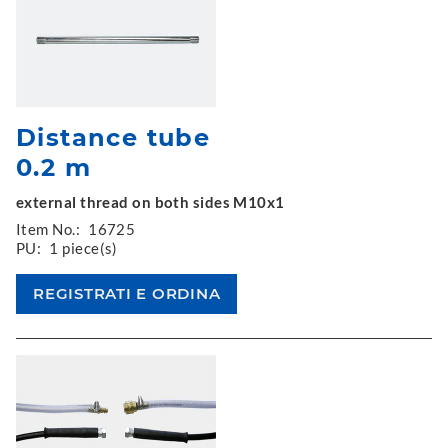
Distance tube
0.2 m
external thread on both sides M10x1
Item No.:
16725
PU:
1 piece(s)