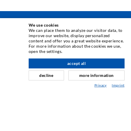
TECNICA DI INIEZIONE
We use cookies
We can place them to analyze our visitor data, to
improve our website, display personalized
Iniezione di crepe
content and offer you a great website experience.
For more information about the cookies we use,
Barriera orizzontale
open the settings.
verso l'alto
Iniezione muro controterra/muratura
accept all
Riparazione giunti
decline
more information
Miniere e tunnel
Privacy
Imprint
Sistema di ancoraggio
Misto
Dispositivi per iniezione e miscelazione
TECNOLOGIA INDUSTRIALE