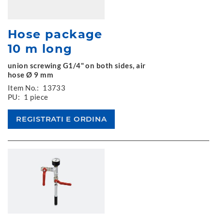
Hose package
10 m long
union screwing G1/4" on both sides, air
hose Ø 9 mm
Item No.:
13733
PU:
1 piece