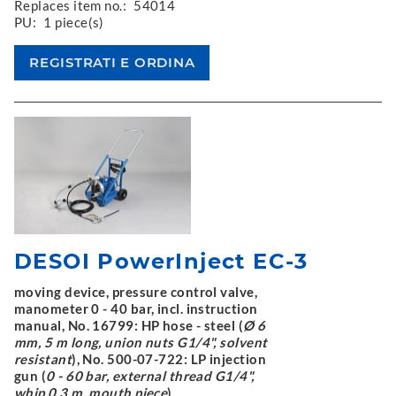
Replaces item no.:
54014
PU:
1 piece(s)
DESOI PowerInject EC-3
moving device, pressure control valve,
manometer 0 - 40 bar, incl. instruction
manual, No. 16799: HP hose - steel (
Ø 6
mm, 5 m long, union nuts G1/4", solvent
resistant
), No. 500-07-722: LP injection
gun (
0 - 60 bar, external thread G1/4",
whip 0.3 m, mouth piece
)