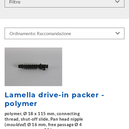
Filtro
Lamella drive-in packer -
polymer
polymer, Ø 18 x 115 mm, connecting
thread, shut-off slide, Pan head nipple
(
moulded
) Ø 16 mm, free passage Ø 4