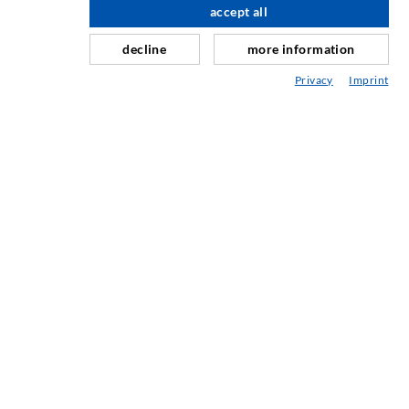
accept all
Riparazione giunti
decline
more information
Miniere e tunnel
Privacy
Imprint
Sistema di ancoraggio
Misto
Dispositivi per iniezione e miscelazione
TECNOLOGIA INDUSTRIALE
SERVIZIO
Mediateca
Consulenza / Pianificazione / Esecuzione
ABC delle iniezioni