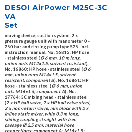
DESOI AirPower M25C-3C
VA
Set
moving device, suction system, 2 x
pressure gauge unit with manometer 0 -
250 bar and rinsing pump type S25, incl.
instruction manual, No. 16813: HP hose
- stainless steel (
Ø 6 mm, 10 m long,
union nuts M12x1.5, solvent resistant
),
No. 16860: HP hose - stainless steel (
Ø 6
mm, union nuts M14x1.5, solvent
resistent, component B
), No. 16861: HP
hose - stainless steel (
Ø 6 mm, union
nuts M16x1.5, component A
), No.
17764: 3C mixing head - stainless steel
(
2 x HP ball valve, 2 x HP ball valve steel,
2 x non-return valve, mix block with 2 x
inline static mixer, whip 0.3 m long,
sliding coupling straight with free
passage Ø 2,5 mm; material hose
connections: component A: M16x1.5;