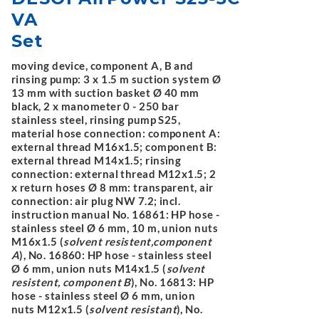
VA
Set
moving device, component A, B and
rinsing pump: 3 x 1.5 m suction system Ø
13 mm with suction basket Ø 40 mm
black, 2 x manometer 0 - 250 bar
stainless steel, rinsing pump S25,
material hose connection: component A:
external thread M16x1.5; component B:
external thread M14x1.5; rinsing
connection: external thread M12x1.5; 2
x return hoses Ø 8 mm: transparent, air
connection: air plug NW 7.2; incl.
instruction manual No. 16861: HP hose -
stainless steel Ø 6 mm, 10 m, union nuts
M16x1.5 (
solvent resistent,component
A
), No. 16860: HP hose - stainless steel
Ø 6 mm, union nuts M14x1.5 (
solvent
resistent, component B
), No. 16813: HP
hose - stainless steel Ø 6 mm, union
nuts M12x1.5 (
solvent resistant
), No.