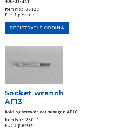
400-31-811
Item No.:
35120
PU:
1 piece(s)
Socket wrench
AF13
holding screwdriver hexagon AF10
Item No.:
25011
PU:
1 piece(s)