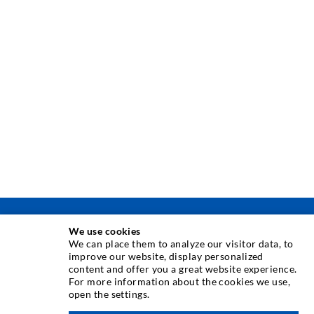
TECNICA DI INIEZIONE
We use cookies
We can place them to analyze our visitor data, to
improve our website, display personalized
Iniezione di crepe
content and offer you a great website experience.
For more information about the cookies we use,
Barriera orizzontale
open the settings.
verso l'alto
Iniezione muro controterra/muratura