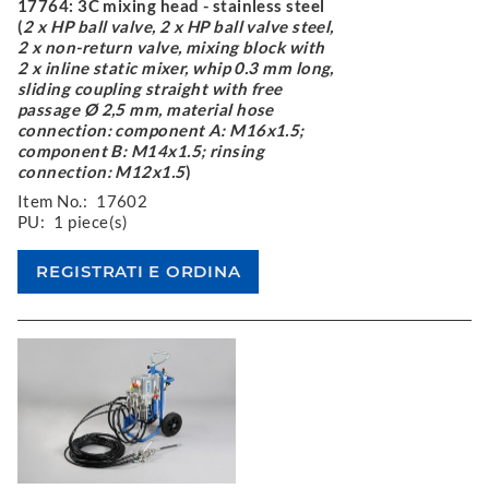
17764: 3C mixing head - stainless steel
(
2 x HP ball valve, 2 x HP ball valve steel,
2 x non-return valve, mixing block with
2 x inline static mixer, whip 0.3 mm long,
sliding coupling straight with free
passage Ø 2,5 mm, material hose
connection: component A: M16x1.5;
component B: M14x1.5; rinsing
connection: M12x1.5
)
Item No.:
17602
PU:
1 piece(s)