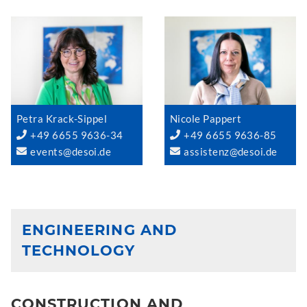
Petra Krack-Sippel
Nicole Pappert
+49 6655 9636-34
+49 6655 9636-85
events@desoi.de
assistenz@desoi.de
ENGINEERING AND
TECHNOLOGY
CONSTRUCTION AND