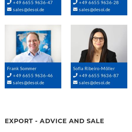
+49 6655 9636-47
+49 6655 9636-28
sales@desoi.de
sales@desoi.de
Frank Sommer
Sofia Ribeiro-Möller
+49 6655 9636-46
+49 6655 9636-87
sales@desoi.de
sales@desoi.de
EXPORT - ADVICE AND SALE