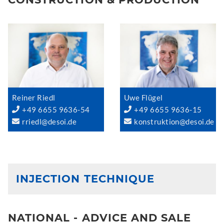
Reiner Riedl
Uwe Flügel
+49 6655 9636-54
+49 6655 9636-15
rriedl@desoi.de
konstruktion@desoi.de
INJECTION TECHNIQUE
NATIONAL - ADVICE AND SALE