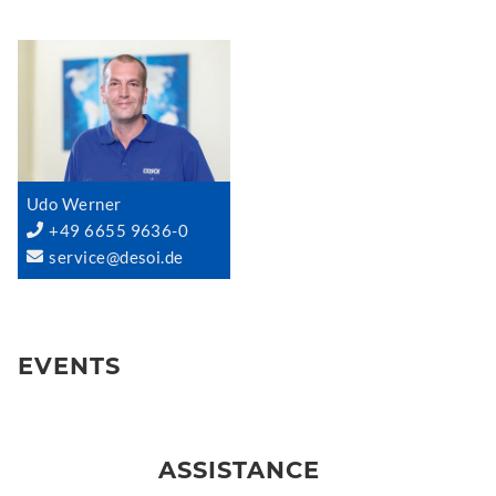
Udo Werner
+49 6655 9636-0
service@desoi.de
EVENTS
ASSISTANCE