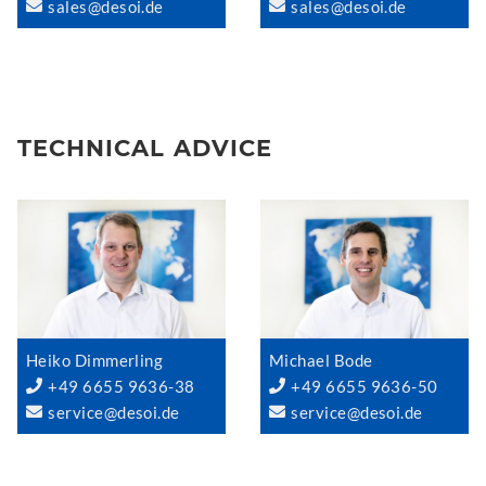
sales@desoi.de
sales@desoi.de
TECHNICAL ADVICE
Heiko Dimmerling
Michael Bode
+49 6655 9636-38
+49 6655 9636-50
service@desoi.de
service@desoi.de