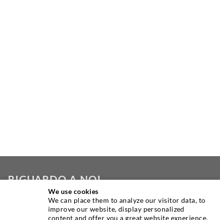
RIGUARDO A NOI
We use cookies
We can place them to analyze our visitor data, to
Come uno dei principali produttori mondiali di
improve our website, display personalized
apparecchiature per iniezione, DESOI offre la gamma
content and offer you a great website experience.