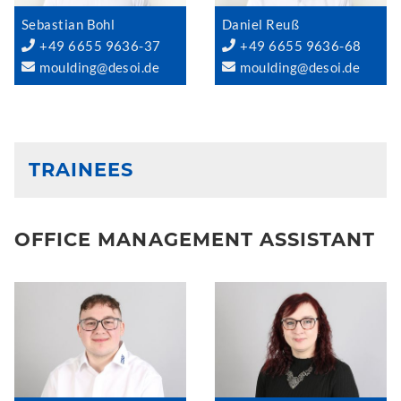
Sebastian Bohl
Daniel Reuß
+49 6655 9636-37
+49 6655 9636-68
moulding@desoi.de
moulding@desoi.de
TRAINEES
OFFICE MANAGEMENT ASSISTANT