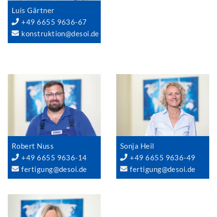
Luis Gärtner
+49 6655 9636-67
konstruktion@desoi.de
Robert Nuss
Sonja Heil
+49 6655 9636-14
+49 6655 9636-49
fertigung@desoi.de
fertigung@desoi.de