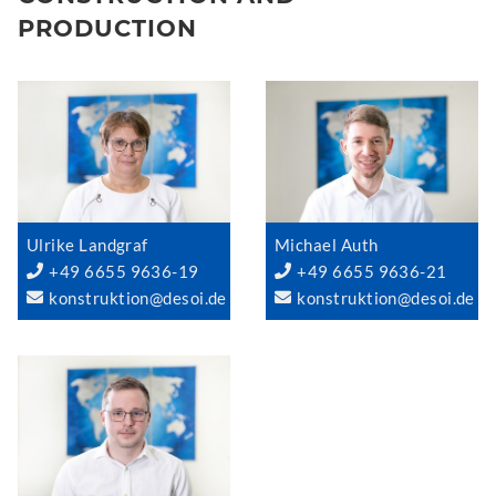
PRODUCTION
Ulrike Landgraf
Michael Auth
+49 6655 9636-19
+49 6655 9636-21
konstruktion@desoi.de
konstruktion@desoi.de