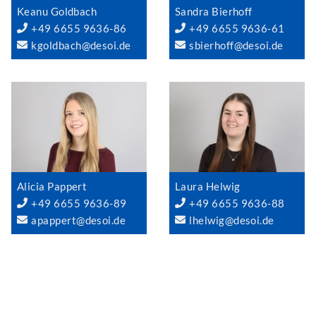
Keanu Goldbach
Sandra Bierhoff
+49 6655 9636-86
+49 6655 9636-61
kgoldbach@desoi.de
sbierhoff@desoi.de
Alicia Pappert
Laura Helwig
+49 6655 9636-89
+49 6655 9636-88
apappert@desoi.de
lhelwig@desoi.de