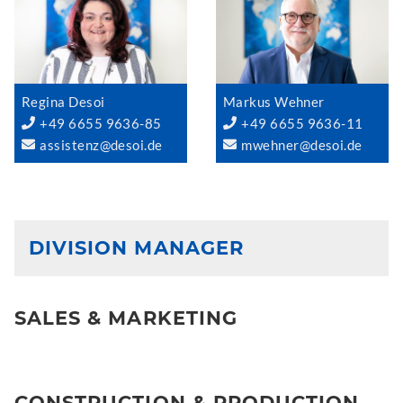
Regina Desoi
Markus Wehner
+49 6655 9636-85
+49 6655 9636-11
assistenz@desoi.de
mwehner@desoi.de
DIVISION MANAGER
SALES & MARKETING
CONSTRUCTION & PRODUCTION