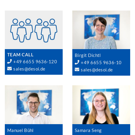
TEAM CALL
Birgit Dichtl
+49 6655 9636-120
+49 6655 9636-10
sales@desoi.de
sales@desoi.de
Manuel Bühl
Samara Seng