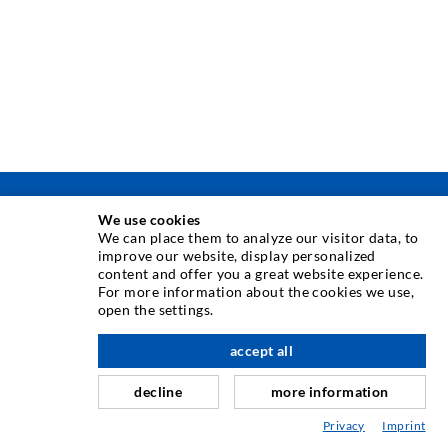
TECNICA DI INIEZIONE
We use cookies
We can place them to analyze our visitor data, to
improve our website, display personalized
Iniezione di crepe
content and offer you a great website experience.
For more information about the cookies we use,
Barriera orizzontale
open the settings.
verso l'alto
Iniezione muro controterra/muratura
accept all
Riparazione giunti
decline
more information
Miniere e tunnel
Privacy
Imprint
Sistema di ancoraggio