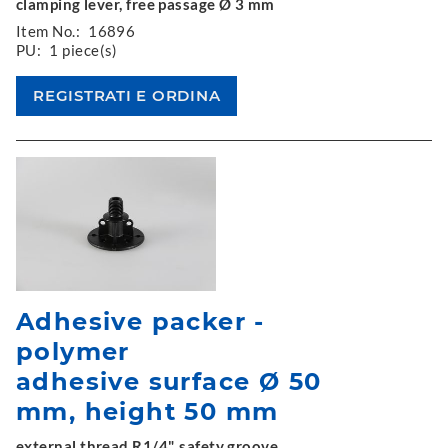
clamping lever, free passage Ø 3 mm
Item No.:
16896
PU:
1 piece(s)
Adhesive packer -
polymer
adhesive surface Ø 50
mm, height 50 mm
external thread R1/4", safety groove,