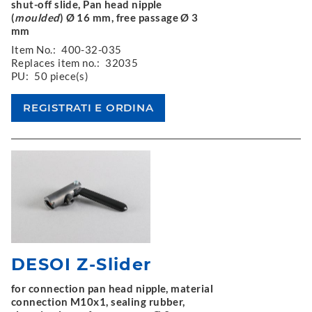
shut-off slide, Pan head nipple
(
moulded
) Ø 16 mm, free passage Ø 3
mm
Item No.:
400-32-035
Replaces item no.:
32035
PU:
50 piece(s)
DESOI Z-Slider
for connection pan head nipple, material
connection M10x1, sealing rubber,