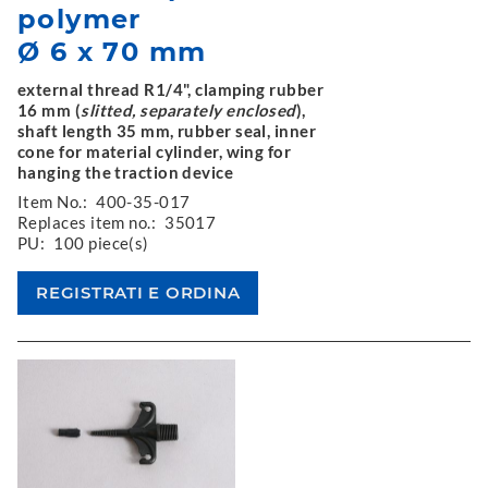
polymer
Ø 6 x 70 mm
external thread R1/4", clamping rubber
16 mm (
slitted, separately enclosed
),
shaft length 35 mm, rubber seal, inner
cone for material cylinder, wing for
hanging the traction device
Item No.:
400-35-017
Replaces item no.:
35017
PU:
100 piece(s)