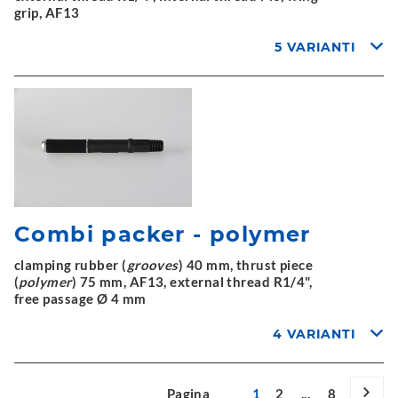
grip, AF13
5 VARIANTI
Combi packer - polymer
clamping rubber (
grooves
) 40 mm, thrust piece
(
polymer
) 75 mm, AF13, external thread R1/4",
free passage Ø 4 mm
4 VARIANTI
Pagina
1
2
...
8