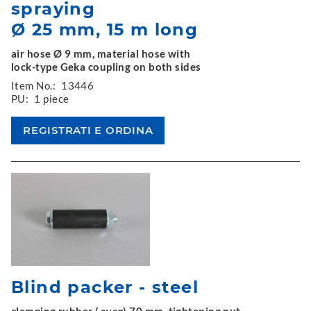
spraying
Ø 25 mm, 15 m long
air hose Ø 9 mm, material hose with
lock-type Geka coupling on both sides
Item No.:
13446
PU:
1 piece
Blind packer - steel
clamping rubber (
even
) 70 mm, tightening nut