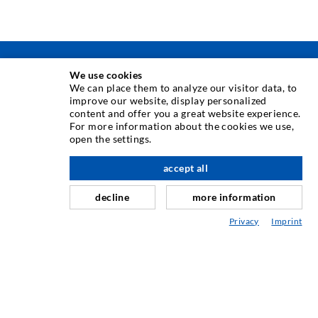
TECNICA DI INIEZIONE
We use cookies
We can place them to analyze our visitor data, to
improve our website, display personalized
Iniezione di crepe
content and offer you a great website experience.
For more information about the cookies we use,
Barriera orizzontale
open the settings.
verso l'alto
Iniezione muro controterra/muratura
accept all
Riparazione giunti
decline
more information
Miniere e tunnel
Privacy
Imprint
Sistema di ancoraggio
Misto
Dispositivi per iniezione e miscelazione
TECNOLOGIA INDUSTRIALE