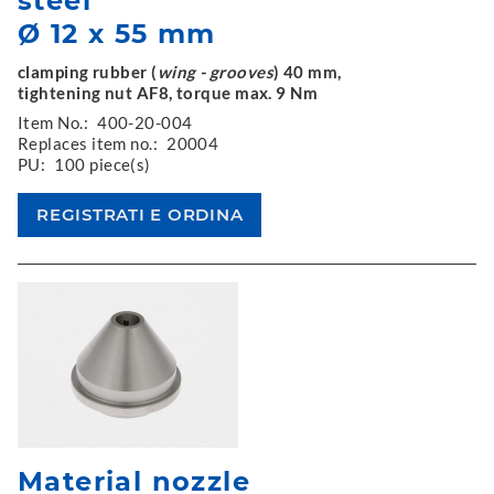
steel
Ø 12 x 55 mm
clamping rubber (
wing - grooves
) 40 mm,
tightening nut AF8, torque max. 9 Nm
Item No.:
400-20-004
Replaces item no.:
20004
PU:
100 piece(s)
Material nozzle