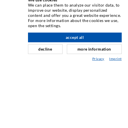
We can place them to analyze our visitor data, to
Come uno dei principali produttori mondiali di
improve our website, display personalized
apparecchiature per iniezione, DESOI offre la gamma
content and offer you a great website experience.
completa di macchine, materiali e imballatori di alta
For more information about the cookies we use,
open the settings.
qualità. Inoltre, offriamo una vasta gamma dallo sviluppo
verso l'alto
del prodotto alla costruzione fino a lavori di perforazione,
accept all
fresatura, saldatura e assemblaggio.
decline
more information
Privacy
Imprint
CONTATTACI
DESOI GmbH
Gewerbestraße 16
36148 Kalbach/Rhön
GERMANY
+49 6655 9636-0
+49 6655 9636-6666