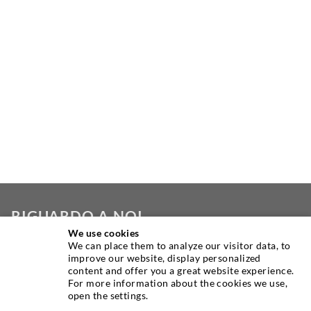
RIGUARDO A NOI
We use cookies
We can place them to analyze our visitor data, to
Come uno dei principali produttori mondiali di
improve our website, display personalized
apparecchiature per iniezione, DESOI offre la gamma
content and offer you a great website experience.
completa di macchine, materiali e imballatori di alta
For more information about the cookies we use,
open the settings.
qualità. Inoltre, offriamo una vasta gamma dallo sviluppo
verso l'alto