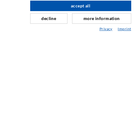
del prodotto alla costruzione fino a lavori di perforazione,
accept all
fresatura, saldatura e assemblaggio.
decline
more information
Privacy
Imprint
CONTATTACI
DESOI GmbH
Gewerbestraße 16
36148 Kalbach/Rhön
GERMANY
+49 6655 9636-0
+49 6655 9636-6666
office@desoi.de
NEWSLETTER
La nostra newsletter viene pubblicata quattro volte l'anno