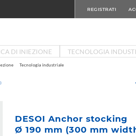
REGISTRATI
AC
CA DI INIEZIONE
TECNOLOGIA INDUST
iezione
Tecnologia industriale
)
DESOI Anchor stocking
Ø 190 mm (300 mm widt