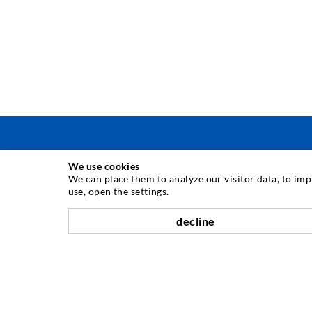
We use cookies
TECNICA DI INIEZIONE
We can place them to analyze our visitor data, to im
use, open the settings.
Iniezione di crepe
decline
Barriera orizzontale
Iniezione muro controterra/muratura
Riparazione giunti
Miniere e tunnel