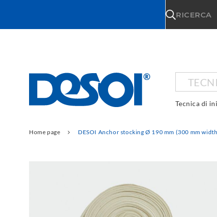
\n
RICERCA
TECNI
Tecnica di in
Home page
DESOI Anchor stocking Ø 190 mm (300 mm width