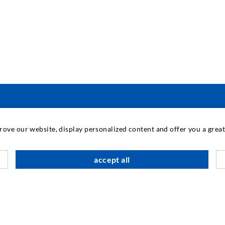
TECNOLOGIA INDUSTRIALE
prove our website, display personalized content and offer you a gre
M
accept all
C
A