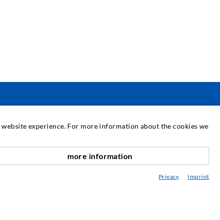
SERVIZIO
at website experience. For more information about the cookies we
ediateca
more information
verso l'alto
onsulenza / Pianificazione / Esecuzione
Privacy
Imprint
BC delle iniezioni