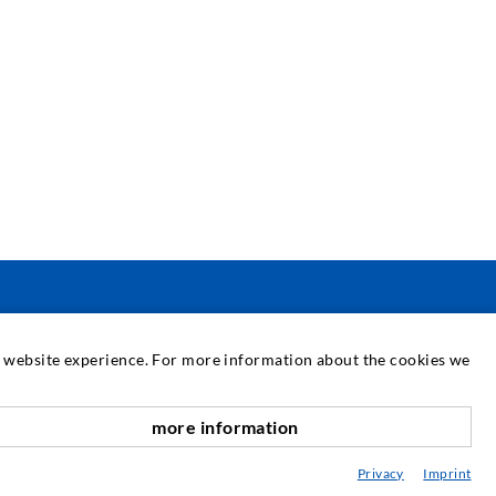
SERVIZIO
at website experience. For more information about the cookies we
ediateca
more information
verso l'alto
onsulenza / Pianificazione / Esecuzione
Privacy
Imprint
BC delle iniezioni