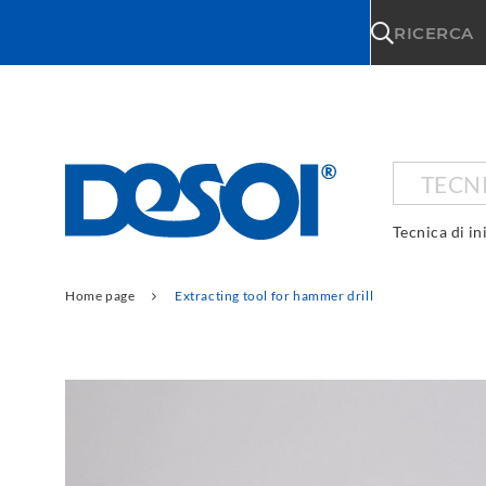
\n
RICERCA
TECNI
Tecnica di in
Home page
Extracting tool for hammer drill