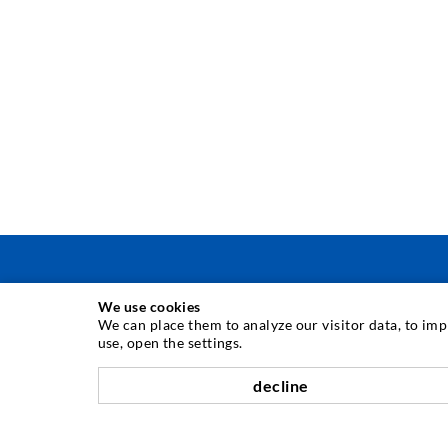
We use cookies
TECNICA DI INIEZIONE
We can place them to analyze our visitor data, to im
use, open the settings.
Iniezione di crepe
decline
Barriera orizzontale
Iniezione muro controterra/muratura