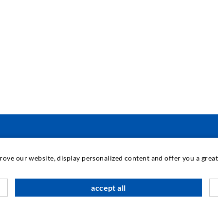
TECNOLOGIA INDUSTRIALE
prove our website, display personalized content and offer you a gre
M
accept all
C
A