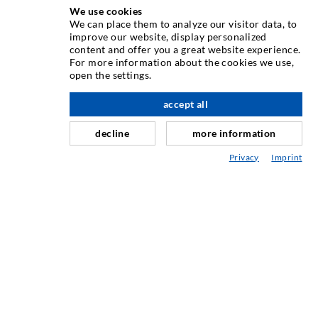
We use cookies
TECNICA DI INIEZIONE
We can place them to analyze our visitor data, to
improve our website, display personalized
content and offer you a great website experience.
Iniezione di crepe
For more information about the cookies we use,
open the settings.
Barriera orizzontale
verso l'alto
Iniezione muro controterra/muratura
accept all
Riparazione giunti
decline
more information
Miniere e tunnel
Privacy
Imprint
Sistema di ancoraggio
Misto
Dispositivi per iniezione e miscelazione
TECNOLOGIA INDUSTRIALE
SERVIZIO