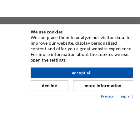
RIGUARDO A NOI
We use cookies
We can place them to analyze our visitor data, to
improve our website, display personalized
Come uno dei principali produttori mondiali di
content and offer you a great website experience.
apparecchiature per iniezione, DESOI offre la gamma
For more information about the cookies we use,
open the settings.
completa di macchine, materiali e imballatori di alta
verso l'alto
qualità. Inoltre, offriamo una vasta gamma dallo sviluppo
accept all
del prodotto alla costruzione fino a lavori di perforazione,
fresatura, saldatura e assemblaggio.
decline
more information
Privacy
Imprint
CONTATTACI
DESOI GmbH
Gewerbestraße 16