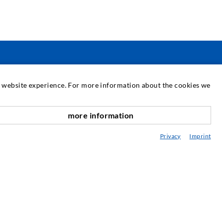
SERVIZIO
at website experience. For more information about the cookies we
ediateca
more information
verso l'alto
onsulenza / Pianificazione / Esecuzione
Privacy
Imprint
BC delle iniezioni