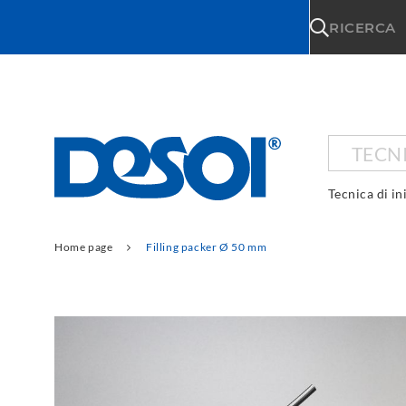
\n
RICERCA
TECNI
Tecnica di in
Home page
Filling packer Ø 50 mm