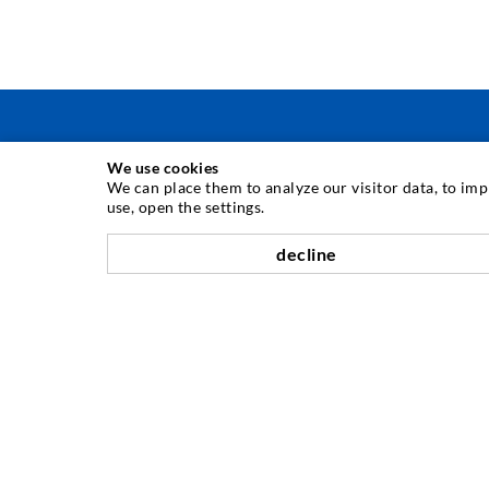
We use cookies
TECNICA DI INIEZIONE
We can place them to analyze our visitor data, to im
use, open the settings.
Iniezione di crepe
decline
Barriera orizzontale
Iniezione muro controterra/muratura
Riparazione giunti
Miniere e tunnel
Sistema di ancoraggio
Misto
Dispositivi per iniezione e miscelazione