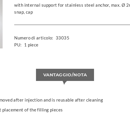
with internal support for stainless steel anchor, max. Ø
snap, cap
Numero di articolo:
33035
PU:
1 piece
VANTAGGIO/NOTA
emoved after injection and is reusable after cleaning
 placement of the filling pieces