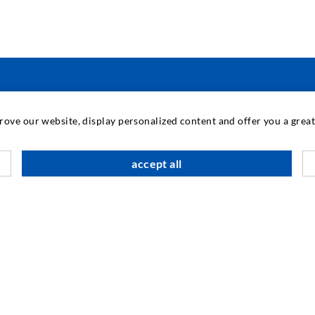
TECNOLOGIA INDUSTRIALE
prove our website, display personalized content and offer you a gre
M
accept all
C
A