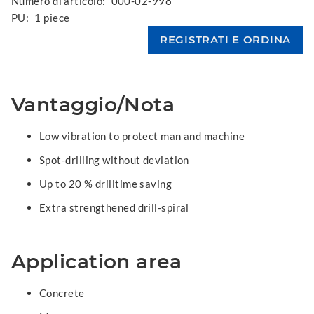
Numero di articolo:
000-02-998
PU:
1 piece
Vantaggio/Nota
Low vibration to protect man and machine
Spot-drilling without deviation
Up to 20 % drilltime saving
Extra strengthened drill-spiral
Application area
Concrete