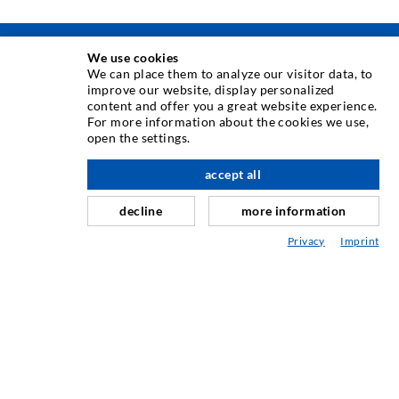
We use cookies
TECNICA DI INIEZIONE
We can place them to analyze our visitor data, to
improve our website, display personalized
content and offer you a great website experience.
Iniezione di crepe
For more information about the cookies we use,
open the settings.
Barriera orizzontale
verso l'alto
Iniezione muro controterra/muratura
accept all
Riparazione giunti
decline
more information
Miniere e tunnel
Privacy
Imprint
Sistema di ancoraggio
Misto
Dispositivi per iniezione e miscelazione
TECNOLOGIA INDUSTRIALE