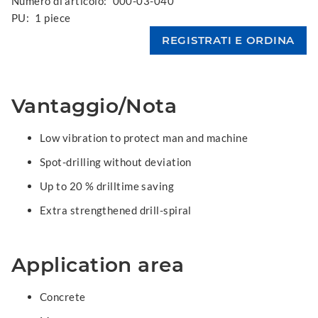
Numero di articolo:
000-03-040
PU:
1 piece
Vantaggio/Nota
Low vibration to protect man and machine
Spot-drilling without deviation
Up to 20 % drilltime saving
Extra strengthened drill-spiral
Application area
Concrete