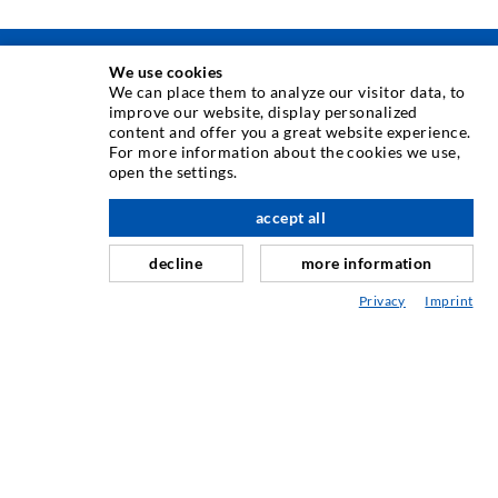
We use cookies
TECNICA DI INIEZIONE
We can place them to analyze our visitor data, to
improve our website, display personalized
content and offer you a great website experience.
Iniezione di crepe
For more information about the cookies we use,
open the settings.
Barriera orizzontale
verso l'alto
Iniezione muro controterra/muratura
accept all
Riparazione giunti
decline
more information
Miniere e tunnel
Privacy
Imprint
Sistema di ancoraggio
Misto
Dispositivi per iniezione e miscelazione
TECNOLOGIA INDUSTRIALE