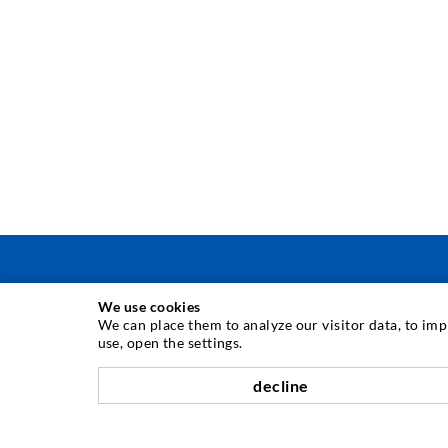
We use cookies
TECNICA DI INIEZIONE
We can place them to analyze our visitor data, to im
use, open the settings.
Iniezione di crepe
decline
Barriera orizzontale
Iniezione muro controterra/muratura