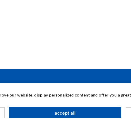
TECNOLOGIA INDUSTRIALE
prove our website, display personalized content and offer you a gre
M
accept all
C
A