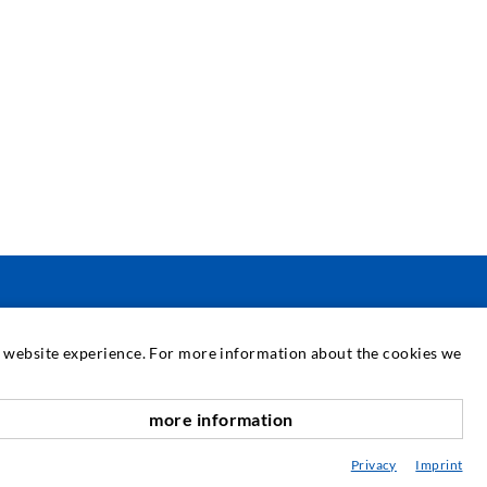
SERVIZIO
at website experience. For more information about the cookies we
ediateca
more information
verso l'alto
onsulenza / Pianificazione / Esecuzione
Privacy
Imprint
BC delle iniezioni