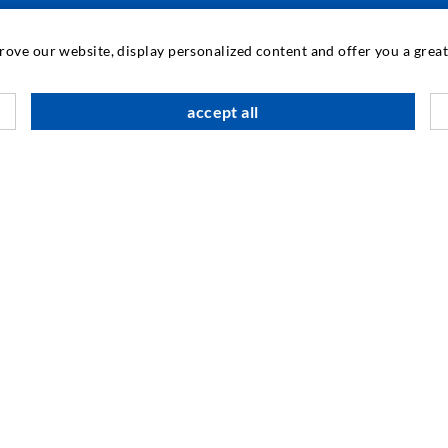
TECNOLOGIA INDUSTRIALE
prove our website, display personalized content and offer you a gre
M
accept all
C
A
SOCIAL MEDIA