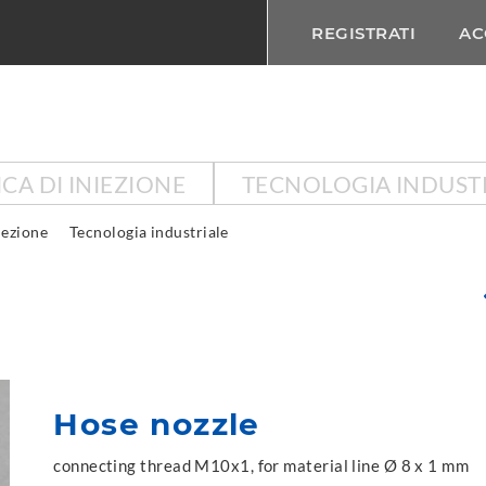
REGISTRATI
AC
CA DI INIEZIONE
TECNOLOGIA INDUST
iezione
Tecnologia industriale
Hose nozzle
connecting thread M10x1, for material line Ø 8 x 1 mm