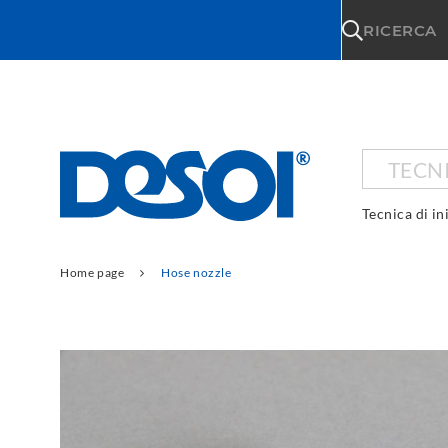
\n
RICERCA
TECNI
Tecnica di in
Home page
Hose nozzle