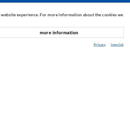
SERVIZIO
at website experience. For more information about the cookies we
ediateca
more information
verso l'alto
onsulenza / Pianificazione / Esecuzione
Privacy
Imprint
BC delle iniezioni