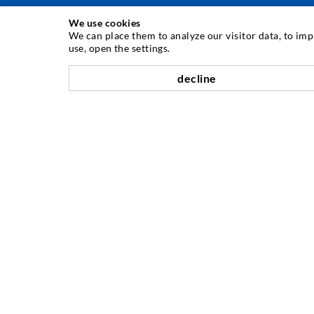
We use cookies
TECNICA DI INIEZIONE
We can place them to analyze our visitor data, to im
use, open the settings.
Iniezione di crepe
decline
Barriera orizzontale
Iniezione muro controterra/muratura
Riparazione giunti
Miniere e tunnel
Sistema di ancoraggio
Misto
Dispositivi per iniezione e miscelazione
AZIENDA
Storia